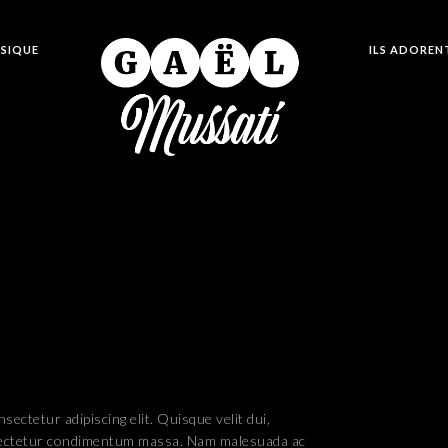
SIQUE
ILS ADOREN
ectetur adipiscing elit. Quisque velit dui,
sectetur condimentum massa. Nam malesuada ac