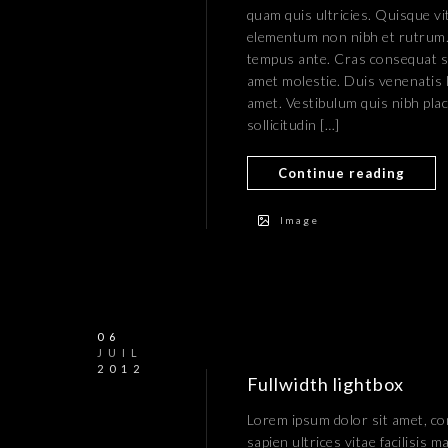
quam quis ultricies. Quisque vit
elementum non nibh et rutrum. 
tempus ante. Cras consequat s
amet molestie. Duis venenatis l
amet. Vestibulum quis nibh pla
sollicitudin […]
Continue reading
Image
06
JUIL
2012
Fullwidth lightbox
Lorem ipsum dolor sit amet, con
sapien ultrices vitae facilisis