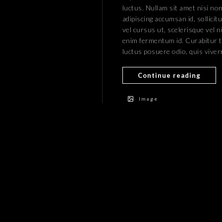
luctus. Nullam sit amet nisi non
adipiscing accumsan id, sollici
vel cursus ut, scelerisque vel n
enim fermentum id. Curabitur ti
luctus posuere odio, quis vive
Continue reading
Image