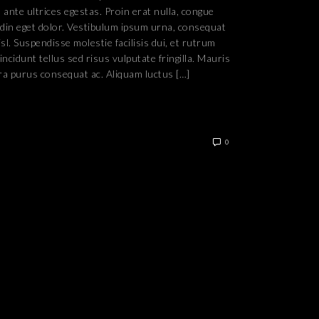
 ante ultrices egestas. Proin erat nulla, congue
tudin eget dolor. Vestibulum ipsum urna, consequat
isl. Suspendisse molestie facilisis dui, et rutrum
ncidunt tellus sed risus vulputate fringilla. Mauris
rra purus consequat ac. Aliquam luctus […]
0