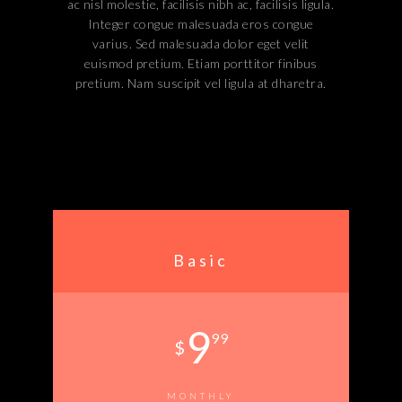
ac nisl molestie, facilisis nibh ac, facilisis ligula.
Integer congue malesuada eros congue
varius. Sed malesuada dolor eget velit
euismod pretium. Etiam porttitor finibus
pretium. Nam suscipit vel ligula at dharetra.
Basic
9
99
$
MONTHLY