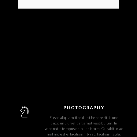
PHOTOGRAPHY
Fusce aliquam tincidunt hendrerit. Nunc
tincidunt id velit sit amet vestibulum. In
venenatis tempus odio ut dictum. Curabitur ac
nisl molestie, facilisis nibh ac, facilisis ligula.