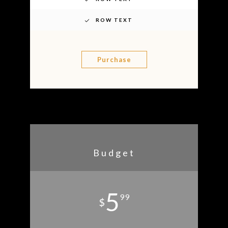
ROW TEXT
Purchase
Budget
5
99
$