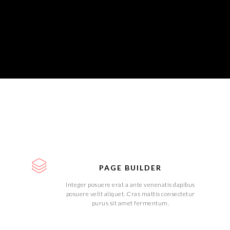
PAGE BUILDER
Integer posuere erat a ante venenatis dapibus
posuere velit aliquet. Cras mattis consectetur
purus sit amet fermentum.