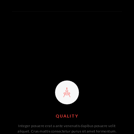
QUALITY
Integer posuere erat a ante venenatis dapibus posuere velit
aliquet. Cras mattis consectetur purus sit amet fermentum.