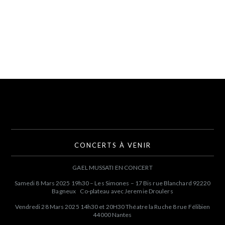
CONCERTS À VENIR
GAEL MUSSATI EN CONCERT
Samedi 8 Mars 2025 19h30 – Les Simones – 17 Bis rue Blanchard 92220
Bagneux Co-plateau avec Jeremie Droulers
Vendredi 28 Mars 2025 14h30 et 20H30 Théatre la Ruche 8 rue Félibien
44000 Nantes