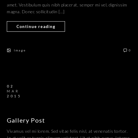
amet. Vestibulum quis nibh placerat, semper mi vel, dignissim
magna. Donec sollicitudin […]
Continue reading
Image
0
02
MAR
2015
Gallery Post
Vivamus vel mi lorem. Sed vitae felis nisl, at venenatis tortor.
In at velit ac turpis aliquam volutpat. Ut et nibh augue. Integer