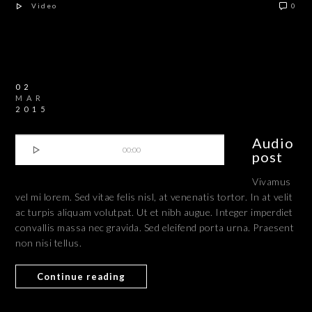
Video
0
02
MAR
2015
Audio

00:00
post
Vivamus
vel mi lorem. Sed vitae felis nisl, at venenatis tortor. In at velit
ac turpis aliquam volutpat. Ut et nibh augue. Integer imperdiet
convallis massa nec gravida. Sed eleifend porta urna. Praesent
non nisi tellus.
Continue reading